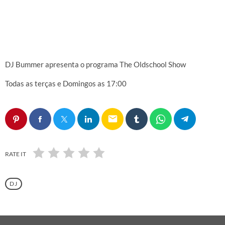
The Oldschool Show
DJ Bummer apresenta o programa The Oldschool Show
Todas as terças e Domingos as 17:00
email
RATE IT
DJ