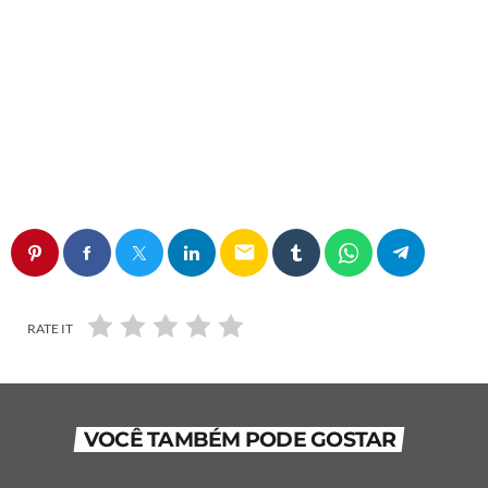
email
RATE IT
VOCÊ TAMBÉM PODE GOSTAR