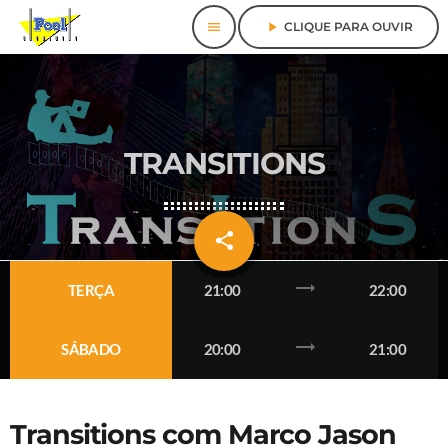
menu
play_arrow
CLIQUE PARA OUVIR
TRANSITIONS
share
email
47
trending_flat
TERÇA
21:00
22:00
trending_flat
SÁBADO
20:00
21:00
Transitions com Marco Jason