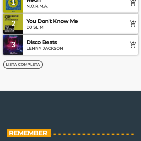
1
add_shopping_cart
N.O.R.M.A.
You Don't Know Me
2
add_shopping_cart
DJ SLIM
Disco Beats
3
add_shopping_cart
LENNY JACKSON
LISTA COMPLETA
REMEMBER