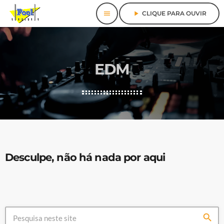
menu
play_arrow
CLIQUE PARA OUVIR
EDM
Desculpe, não há nada por aqui
search