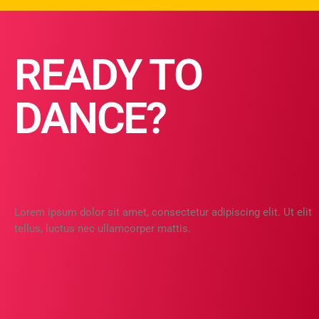
READY TO
DANCE?
Lorem ipsum dolor sit amet, consectetur adipiscing elit. Ut elit
tellus, luctus nec ullamcorper mattis.
25
MAR 2021
Camiseta Pool FM