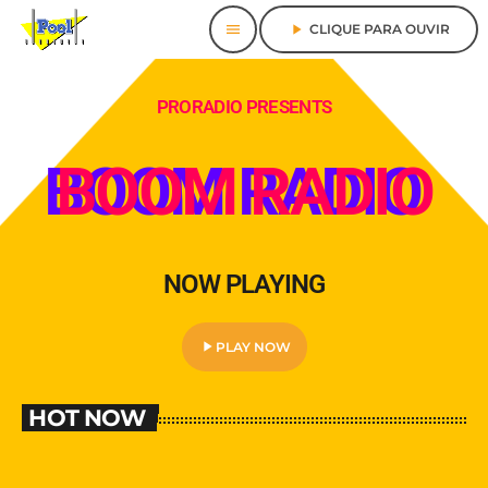
menu
play_arrow
CLIQUE PARA OUVIR
PRORADIO PRESENTS
BOOM RADIO
NOW PLAYING
play_arrow
PLAY NOW
HOT NOW