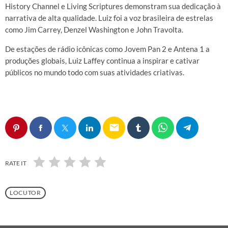
History Channel e Living Scriptures demonstram sua dedicação à
narrativa de alta qualidade. Luiz foi a voz brasileira de estrelas
como Jim Carrey, Denzel Washington e John Travolta.
De estações de rádio icônicas como Jovem Pan 2 e Antena 1 a
produções globais, Luiz Laffey continua a inspirar e cativar
públicos no mundo todo com suas atividades criativas.
email
RATE IT
LOCUTOR