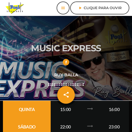
menu
play_arrow
CLIQUE PARA OUVIR
MUSIC EXPRESS
RUY BALLA
share
email
3
trending_flat
QUINTA
15:00
16:00
trending_flat
SÁBADO
22:00
23:00